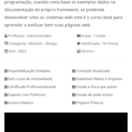
programação, usando como base os exemplos dados na
documentação do próprio framework, se pretende
desenvolver sites ou sistemas web este é o curso ideal para
aprender a estilizar bem suas páginas web.
Professor : Adminstrador
Aulas : 1 Aulas
Categoria : Módulo - Design
Certificado : 35 Horas
Ano : 2023
Alunos :
Disponibilização Imediata
Conteúdo Atualizado
Sem custo de mensalidade
Download Vídeos e Arquivos
Certificado Profissionalizante
Estude a Hora que quiser
Suporte com Professor
Estude de onde estiver
Acesso Vitalício
Projetos Práticos