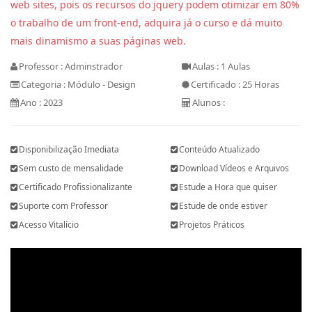
web sites, pois os recursos do jquery podem otimizar em 80%
o trabalho de um front-end, adquira já o curso e dá muito
mais dinamismo a suas páginas web.
Professor : Adminstrador
Aulas : 1 Aulas
Categoria : Módulo - Design
Certificado : 25 Horas
Ano : 2023
Alunos :
Disponibilização Imediata
Conteúdo Atualizado
Sem custo de mensalidade
Download Vídeos e Arquivos
Certificado Profissionalizante
Estude a Hora que quiser
Suporte com Professor
Estude de onde estiver
Acesso Vitalício
Projetos Práticos