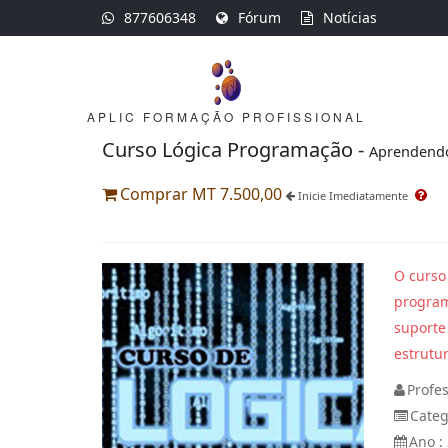
877606348
Fórum
Notícias
APLIC FORMAÇÃO PROFISSIONAL
Curso Lógica Programação -
Aprendend
Comprar MT 7.500,00
Inicie Imediatamente
O curso
program
suporte
estrutu
Profe
Categ
Ano :