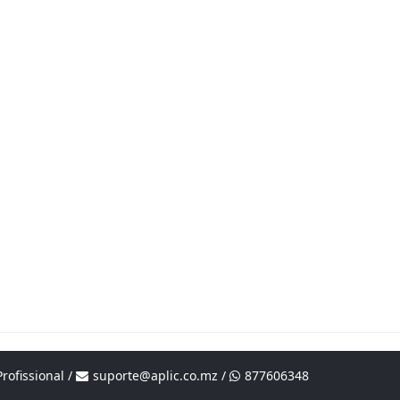
rofissional /
suporte@aplic.co.mz
/
877606348