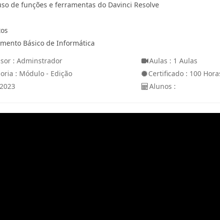
uso de funções e ferramentas do Davinci Resolve
tos
mento Básico de Informática
ssor : Adminstrador
Aulas : 1 Aulas
oria : Módulo - Edição
Certificado : 100 Hora
 2023
Alunos :