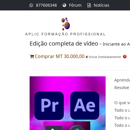
877606348
Fórum
Notícias
APLIC FORMAÇÃO PROFISSIONAL
Edição completa de vídeo -
Iniciante ao 
Comprar MT 30.000,00
Inicie Imediatamente
Aprenda
Resolve
O que v
Todo o 
Todo o 
Todo o 