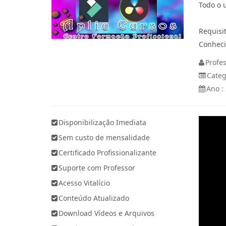
Todo o 
Requisi
Conheci
Profe
Categ
Ano :
Disponibilização Imediata
Sem custo de mensalidade
Certificado Profissionalizante
Suporte com Professor
Acesso Vitalício
Conteúdo Atualizado
Download Vídeos e Arquivos