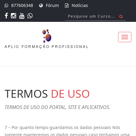
877606348
Fórum
Notícias
APLIC FORMAÇÃO PROFISSIONAL
Toggl
navig
TERMOS
DE USO
TERMOS DE USO DO PORTAL, SITE E APLICATIVOS.
7 – Por quanto tempo guardamos os dados pessoais Nós
somente manteremos os dados pessoais caso tenhamos uma