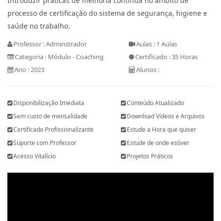
Introduzir práticas de melhoria contínua no âmbito de
processo de certificação do sistema de segurança, higiene e
saúde no trabalho.
Professor : Adminstrador
Aulas : 1 Aulas
Categoria : Módulo - Coaching
Certificado : 35 Horas
Ano : 2023
Alunos :
Disponibilização Imediata
Conteúdo Atualizado
Sem custo de mensalidade
Download Vídeos e Arquivos
Certificado Profissionalizante
Estude a Hora que quiser
Suporte com Professor
Estude de onde estiver
Acesso Vitalício
Projetos Práticos